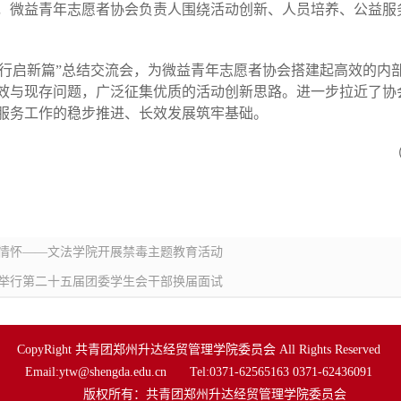
，微益青年志愿者协会负责人围绕活动创新、人员培养、公益服
笃行启新篇”总结交流会，为微益青年志愿者协会搭建起高效的内
效与现存问题，广泛征集优质的活动创新思路。进一步拉近了协
服务工作的稳步推进、长效发展筑牢基础。
（
毒情怀——文法学院开展禁毒主题教育活动
院举行第二十五届团委学生会干部换届面试
CopyRight 共青团郑州升达经贸管理学院委员会 All Rights Reserved 
Email:ytw@shengda.edu.cn   　Tel:0371-62565163 0371-62436091 
         版权所有：共青团郑州升达经贸管理学院委员会 