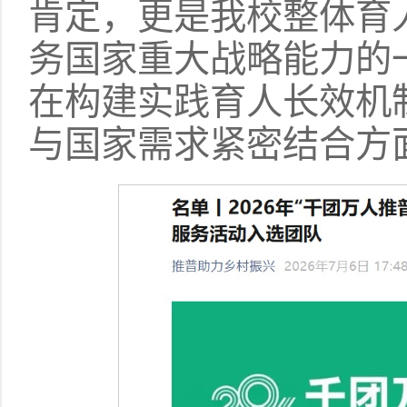
肯定，更是我校整体育
务国家重大战略能力的
在构建实践育人长效机
与国家需求紧密结合方