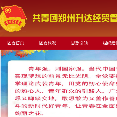
团委首页
团委概况
思想引领
组织建