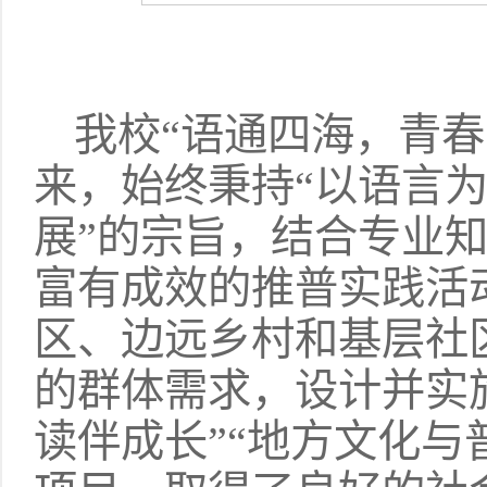
我校“语通四海，青
来，始终秉持“以语言
展”的宗旨，结合专业
富有成效的推普实践活
区、边远乡村和基层社
的群体需求，设计并实施
读伴成长”“地方文化与