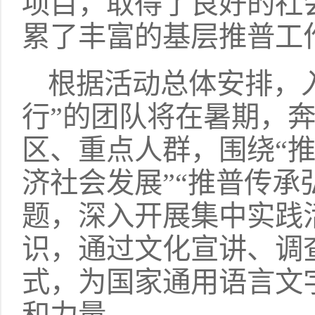
项目，取得了良好的社
累了丰富的基层推普工
根据活动总体安排，入
行”的团队将在暑期，
区、重点人群，围绕“推
济社会发展”“推普传承
题，深入开展集中实践
识，通过文化宣讲、调
式，为国家通用语言文