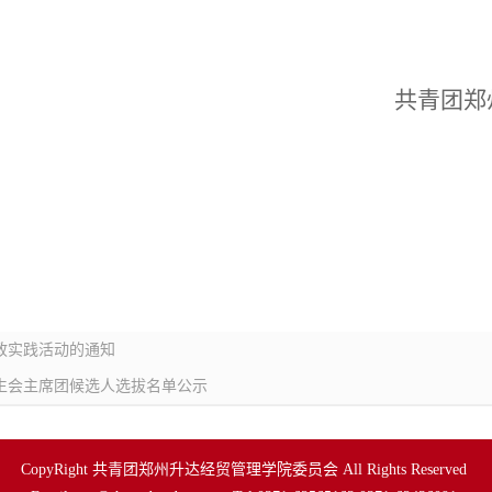
共青团郑
思政实践活动的通知
生会主席团候选人选拔名单公示
CopyRight 共青团郑州升达经贸管理学院委员会 All Rights Reserved 