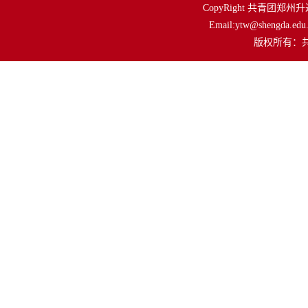
CopyRight 共青团郑州升达
Email:ytw@shengda.edu.
         版