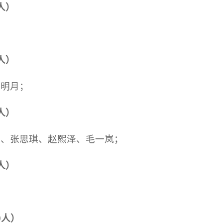
人）
人）
张明月；
人）
阳、张思琪、赵熙泽、毛一岚；
人）
0人）