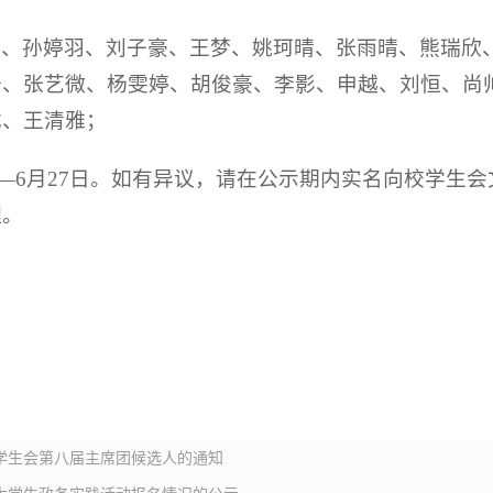
辉、孙婷羽、刘子豪、王梦、姚珂晴、张雨晴、熊瑞欣
奇、张艺微、杨雯婷、胡俊豪、李影、申越、刘恒、尚
戈、王清雅；
5日—6月27日。如有异议，请在公示期内实名向校学
理。
学生会第八届主席团候选人的通知