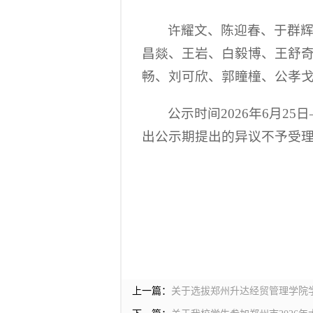
许耀文、陈迎春、于群
昌燚、王岩、白毅博、王舒
畅、刘可欣、郭瞳橦、公孝
公示时间2026年6月2
出公示期提出的异议不予受
上一篇：
关于选拔郑州升达经贸管理学院