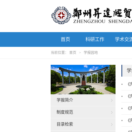
首页
科研工作
学术交
当前位置：
首页
>
学报园地
学
《
《
学报简介
《
制度规范
《
目录检索