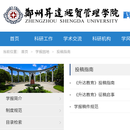
首页
科研工作
学术交流
科研机构
学
当前位置：
首页
>
学报园地
>
投稿指南
投稿指南
《升达教育》投稿指南
《升达教育》征稿启事
学报简介
学报稿件规范
制度规范
目录检索