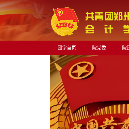
团学首页
院党委
院