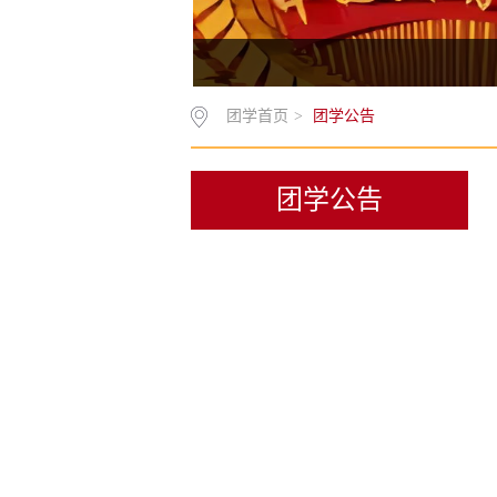
团学首页
>
团学公告
团学公告