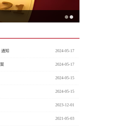
）通知
2024-05-17
方案
2024-05-17
2024-05-15
2024-05-15
2023-12-01
2021-05-03