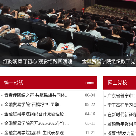
深学细悟明导向 履职担当践初心 —— 金融贸易学院党委书
绩观学习教育专题党课
统一战线
网上党校
青春传团结之声 共筑民族共同体...
06-04
广东省普宁市：“
金融贸易学院“石榴籽”社团举...
05-22
李干杰在学习贯
金融贸易学院组织召开党委理论...
04-16
在新时代新征程
金融贸易学院召开2025-2026学年...
03-11
解锁新年贺词背后
金融贸易学院组织师生代表参观...
11-21
凝聚“银发力量”