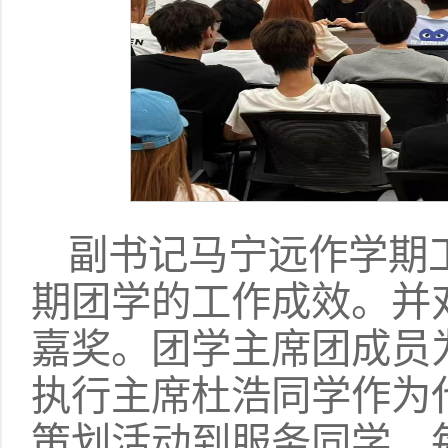
副书记马宁远作学期
期团学的工作成效。并
嘉奖。团学主席团成员
执行主席杜浩同学作为
策划活动到服务同学，