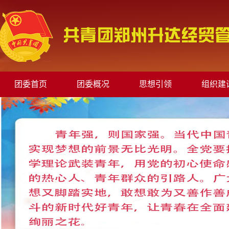
团委首页
团委概况
思想引领
组织建