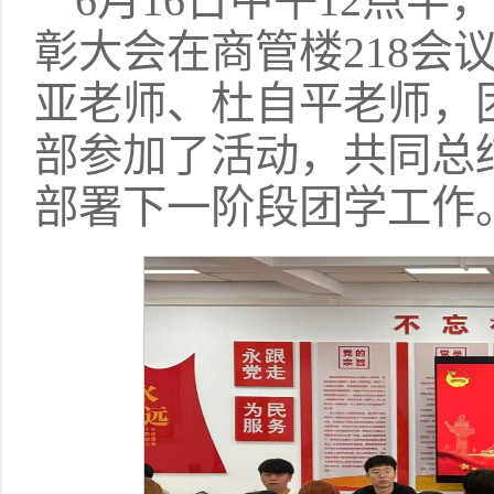
6月16日中午12点
彰大会在商管楼218会
亚老师、杜自平老师，
部参加了活动，共同总
部署下一阶段团学工作