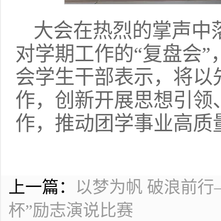
大会在热烈的掌声中
对学期工作的“复盘会”
会学生干部表示，将以
作，创新开展思想引领
作，推动团学事业高质
上一篇：
以梦为帆 破浪前行
杯”励志演说比赛