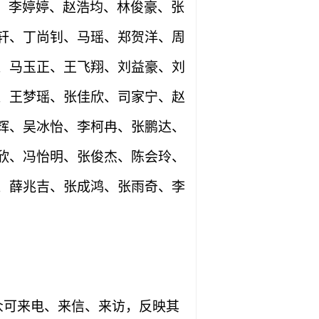
、李婷婷、赵浩均、林俊豪、张
轩、丁尚钊、马瑶、郑贺洋、周
、马玉正、王飞翔、刘益豪、刘
、王梦瑶、张佳欣、司家宁、赵
辉、吴冰怡、李柯冉、张鹏达、
欣、冯怡明、张俊杰、陈会玲、
、薛兆吉、张成鸿、张雨奇、李
众可来电、来信、来访，反映其