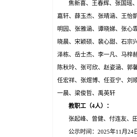
焦新喜、王春辉、张国瑶
嘉轩、薛玉杰、张晴涵、王怡
明园、张雅涵、谭晓娣、张心
晓晨、宋颖硕、裴心甜、石宗
泽栋、岳士杰、李一凡、马梓
陈秋玲、张可欣、赵姿涵、郭
任宏祥、张煜博、任亚宁、刘
一晨、梁俊哲、禹英轩
教职工（
4
人）：
张起峰、曾健、付连友、
公示时间：
2025
年
11
月
24