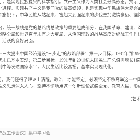
灯，是实现民族复兴的科学指引。共产主义作为人类社会最高形态，揭示
史进程。实现共产主义是我们党的最高纲领，也是实现中华民族伟大复兴
辉旗帜下，中华民族从站起来、富起来到强起来的步伐更加激情豪迈、铿
出，统一战线是党的总路线总政策的重要组成部分，在我国革命、建设、
战略全局和世界百年未有之大变局，从治国理政的战略高度对统战工作作
、活跃的良好局面。
的十三大提出中国经济建设“三步走”的战略部署：第一步目标，1981年到19
年代末已基本实现；第二步目标，1991年到20世纪末国民生产总值再增长
达到中等发达国家水平，人民生活比较富裕，基本实现现代化。
学习，我们懂得了理论上清醒，政治上才能坚定。必须坚定不移高举这一中
主义思想深入人心，坚持不懈地用这一创新理论武装全党、教育人民，形
（艺术
央统战工作会议》集中学习会