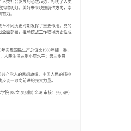
了人类社会发展的必然趋势，标明了人类
的指路明灯。美好未来映照前进方向，崇
锵有力。
改革不同历史时期发挥了重要作用。党的
出全面部署，推动统战工作取得历史性成
90年实现国民生产总值比1980年翻一番，
1倍，人民生活达到小康水平；第三步目
国共产党人的思想旗帜、中国人民的精神
成步调一致向前进的强大力量。
学院 图/文:吴则斌 金玲 审核：张小雁）