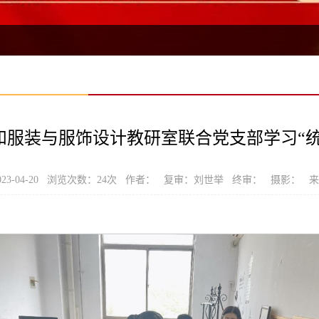
和服装与服饰设计教研室联合党支部学习“统
23-04-20 浏览次数：
24
次 作者： 复审：刘世举 终审： 摄影： 