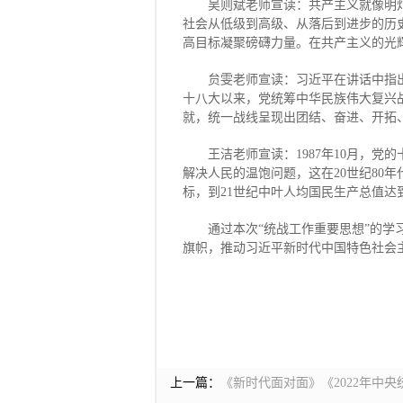
吴则斌老师宣读：共产主义就像明
社会从低级到高级、从落后到进步的历
高目标凝聚磅礴力量。在共产主义的光
贠雯老师宣读：习近平在讲话中指
十八大以来，党统筹中华民族伟大复兴
就，统一战线呈现出团结、奋进、开拓
王洁老师宣读：1987年10月，党
解决人民的温饱问题，这在20世纪80
标，到21世纪中叶人均国民生产总值
通过本次“统战工作重要思想”的
旗帜，推动习近平新时代中国特色社会
上一篇：
《新时代面对面》《2022年中