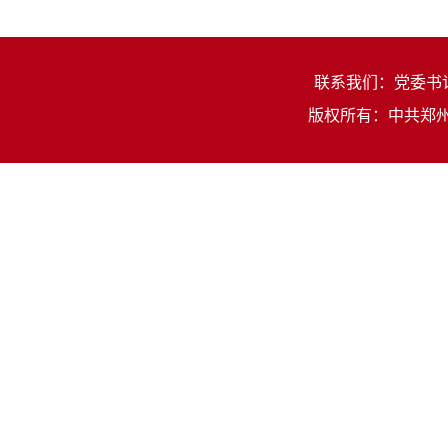
联系我们：党委书记：
版权所有：中共郑