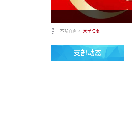
本站首页
>
支部动态
支部动态