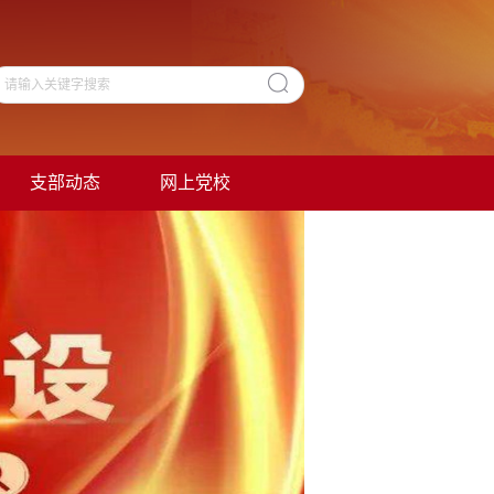
支部动态
网上党校