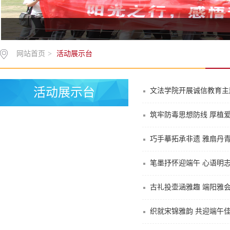
网站首页
>
活动展示台
活动展示台
文法学院开展诚信教育主
筑牢防毒思想防线 厚植
巧手摹拓承非遗 雅扇丹青
笔墨抒怀迎端午 心语明志
古礼投壶涵雅趣 端阳雅会
织就宋锦雅韵 共迎端午佳