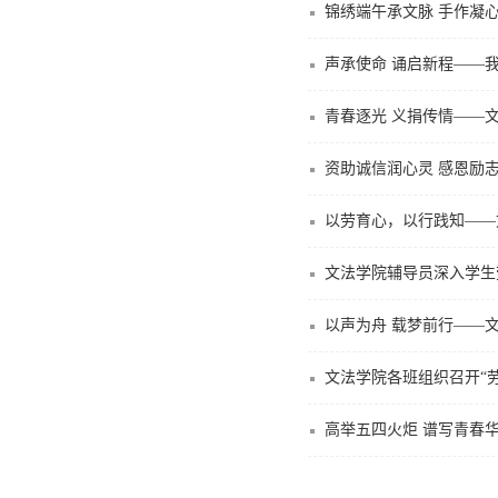
锦绣端午承文脉 手作凝心
声承使命 诵启新程——我
青春逐光 义捐传情——
资助诚信润心灵 感恩励志
以劳育心，以行践知——
文法学院辅导员深入学生
以声为舟 载梦前行——文
文法学院各班组织召开“
高举五四火炬 谱写青春