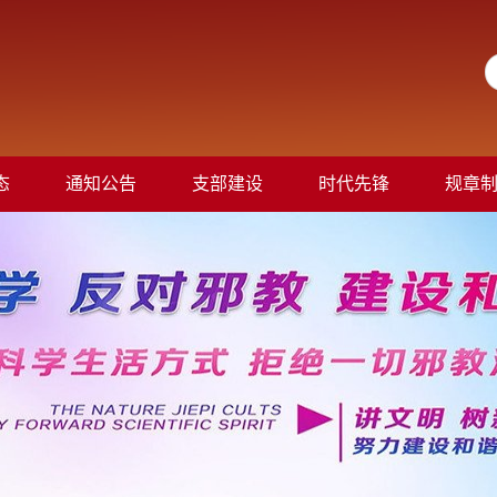
态
通知公告
支部建设
时代先锋
规章