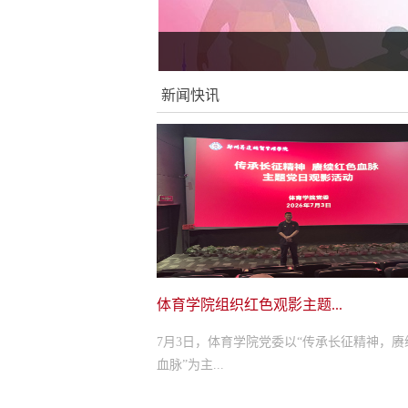
新闻快讯
体育学院组织红色观影主题...
7月3日，体育学院党委以“传承长征精神，赓
血脉”为主...