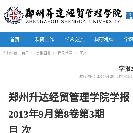
首页
科研工作
学术交流
科研机构
学
当前位置：
首页
>
学报园地
>
目录检索
> 正文
学报
发布时间：2014-04-29 浏览次数
郑州升达经贸管理学院学报
2013
年
9
月
第
8
卷
第
3
期
目 次