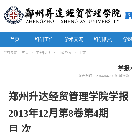
首页
科研工作
学术交流
科研机构
学
当前位置：
首页
>
学报园地
>
目录检索
> 正文
学报
发布时间：2014-04-29 浏览次数
郑州升达经贸管理学院学报
2013
年
12
月
第
8
卷
第
4
期
目 次