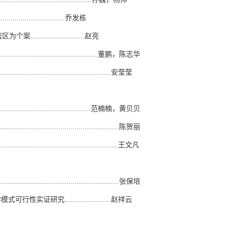
.....................乔发栋
.....................赵亮
..........................................董鹏，陈志华
......................................安莹莹
......................................范楠楠，黄贝贝
..................................................陈贺丽
..................................................王文凡
..........................................张保培
研究.......................赵祥云