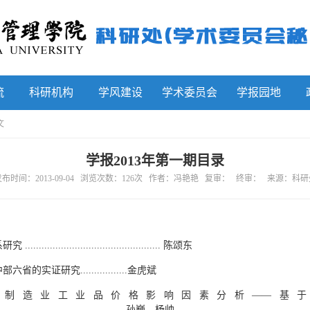
流
科研机构
学风建设
学术委员会
学报园地
文
学报2013年第一期目录
布时间：2013-09-04 浏览次数：
126
次 作者：冯艳艳 复审： 终审： 来源：科研
.................................... 陈颂东
研究.................金虎斌
国制造业工业品价格影响因素分析——基
...................................................孙巍，杨帅