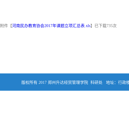
附件【
河南民办教育协会2017年课题立项汇总表.xls
】已下载
735
次
版权所有 2017 郑州升达经贸管理学院 科研处 地址：行政楼四楼南侧402 