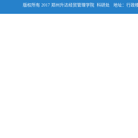
版权所有 2017 郑州升达经贸管理学院 科研处 地址：行政楼四楼南侧402 