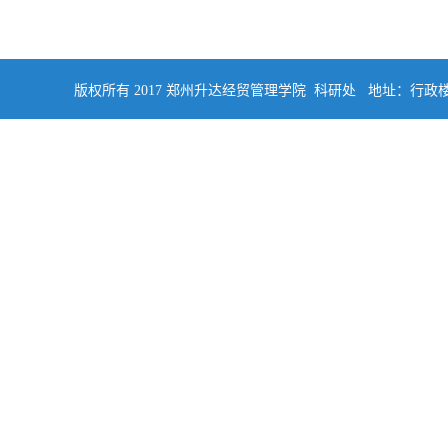
版权所有 2017 郑州升达经贸管理学院 科研处 地址：行政楼四楼南侧402 