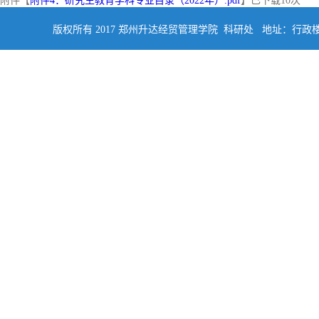
附件【
附件4：研究生教育学科专业目录（2022年）.pdf
】已下载
10
次
版权所有 2017 郑州升达经贸管理学院 科研处 地址：行政楼四楼南侧402 