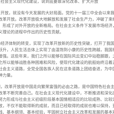
进社会主义现代化建设，说到底要靠深化改革、扩大开放
革开放，就没有今天发展的大好局面。党的十一届三中全会以来
改革开放。改革开放极大地解放和发展了社会生产力，冲破了束
，形成了对外开放的全新格局。在社会主义条件下发展市场经济
义理论的进程中作出的历史性贡献。
场经济体制的转变，实现了改革开放新的历史性突破，打开了我
跃升，人民生活总体上实现了由温饱到小康的历史性跨越，我国
增强。这些年来，我们之所以能够在国际风云变幻中站稳脚跟，
之所以能够战胜各种困难和风险，使现代化建设的航船始终沿着
社会主义道路，全党全国各族人民在这条道路上团结奋进，为中
神力量。
明，改革开放是中国走向繁荣富强的必由之路，是中国特色社会
改革不断完善自己。在社会主义现代化建设中，不断推进和深化
努力形成与社会主义初级阶段基本国情相适应的比较成熟、比较
放，不仅不能取得新的成就，而且已经取得的成就也难以保持，
线、基本纲领、基本经验，牢固树立社会主义改革和发展的基本