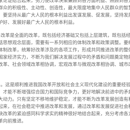
家论证结合起来，努力使改革决策兼顾到各方面利益、照顾到各
群众的积极性、主动性、创造性，最大限度地集中人民群众的智
。要坚持从最广大人民的根本利益出发谋发展、促发展，坚持发
护好、发展好最广大人民的根本利益。
。改革是全面的改革，既包括经济基础又包括上层建筑，既包括
括思想观念层面，需要有一系列相应的体制改革和政策调整。要
体制改革，统筹好改革涉及的各项工作，形成共同推进改革的整
国家经济实力，不断为我们解决发展过程中的矛盾和问题奠定物
改革、社会领域改革相协调，宏观改革与微观改革相协调、城市
系。这是顺利推进我国改革开放和社会主义现代化建设的重要经
，才能不断增强综合国力和国际竞争力，更好地解决前进中的矛
大动力。只有坚定不移地维护稳定，才能不断为改革发展创造有
起来，在社会稳定中推进改革和发展，通过改革和发展促进社会
快改革的紧迫感同科学求实的精神很好地结合起来，充分考虑各
革向前推进。