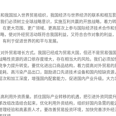
展和我国加入世界贸易组织，我国经济与世界经济的联系和相互
“我们必须树立全球战略意识，实施互利共赢的开放战略，着力
，在更大范围、更广领域、更高层次上参与国际经济技术合作和
战略，使对外经贸活动既符合我国利益，又符合合作对象的利益
，有利于促进世界的和平与发展。
变对外贸易增长方式。我国已经成为贸易大国，但还不是贸易强
战略性资源的进口依存度增大，存在相当大的风险。我们必须加
竞争力提升转变。要优化进出口商品结构，着力提高对外贸易的
能耗、高污染产品出口，鼓励进口先进技术设备和国内短缺资源
层次和加工深度，增强国内配套能力，促进国内产业升级。大力
提高利用外资质量。抓住国际产业转移的机遇，把引进外资同提
革改组改造结合起来，优化利用外资结构，组织好国内急需的能
管理经验和高素质人才。要改善贸易投资环境，加快完善涉外经