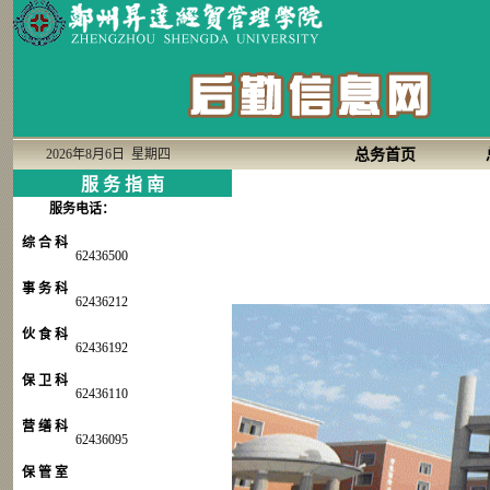
2026年8月6日 星期四
总务首页
服 务 指 南
服务电话：
综 合 科
62436500
事 务 科
62436212
伙 食 科
62436192
保 卫 科
62436110
营 缮 科
62436095
保 管 室
62436133