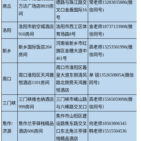
德路与珠江路交
常老师
13283835886(微
商丘
万达广场店
8819房
叉口金盾国际
16
信同号)
间
号
洛阳市航空城酒店
洛阳市西工区体
金老师
18737133908(微
洛阳
910房间
育场路
8号
信同号)
河南省新乡市红
新乡国际饭店
204
高老师
13253501996(微
新乡
旗区金穗大道中
房间
信同号)
461号
周口市淮阳区羲
周口淮阳区天鸿雅
皇大道东侧清风
单
锐
13526508054(微信
周口
悦酒店
1101房间
路北侧旁天鸿雅
同号)
悦酒店
三门峡维也纳酒店
三门峡市崤山路
高老师
15565059098(微
三门峡
999房间
与六峰路交叉口
信同号）
焦作市山阳区建
焦作
/
焦作兰亭驿栈精品
设路焦东路交叉
何老师
18503806345
济源
酒店
606房间
口东北角兰亭驿
韩老师
15515504536
栈精品酒店