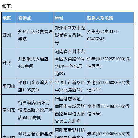
如下：
地区
咨询点
地址
联系人及电话
郑州市新郑市龙
郑州升达经贸管理
招生办公室
0371-
郑州
湖街道文昌路
1
学院
62436243
号
河南省开封市龙
开封航天大酒店
亭区大梁路
99号
许老师
13592551000(微
开封
403房间
(城乡一体化示
信同号)
范区)
平顶山金沙湾大酒
平顶山市新华区
郑老师
13526883051(微
平顶山
店
1105房间
中兴北路西
5号
信同号)
行园酒店地址：
行园酒店
(南阳万
南阳市宛城区张
李老师
15294607206(微
南阳东
悦城高新吾悦广场
衡路与申伯大道
信同号)
店)9888房间
交叉口东北角
南阳市新野县纺
倾城芸舍新野县纺
朱老师
15903656075(微
南阳西
织路西自来水公