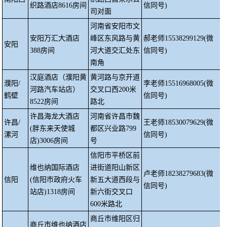
织路酒店
8616房间
信同号)
司对面
河南省安阳市文
安阳万汇大酒店
峰区东风路与黄
郝老师
15538299129(微
安阳
388房间
河大道交汇处东
信同号)
南角
汉庭酒店（濮阳黄
黄河路与京开道
濮阳
/
李老师
15516968005(微
河路汽车站店）
交叉口西
200米
鹤壁
信同号)
8522房间
路北
许昌海龙大酒店
河南省许昌市魏
许昌
/
王老师
18530079629(微
(胖东来天使城
都区兴业路
799
漯河
信同号)
店)3006房间
号
信阳市平桥区前
维也纳国际酒店
进街道阳山新区
卢老师
18238279683(微
信阳
(信阳市政府火车
新五大道西段与
信同号)
站店)1318房间
新六街交叉口
600米路北
商丘市维阳区归
商丘市维也纳酒店