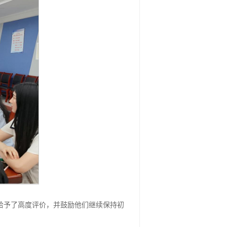
给予了高度评价，并鼓励他们继续保持初