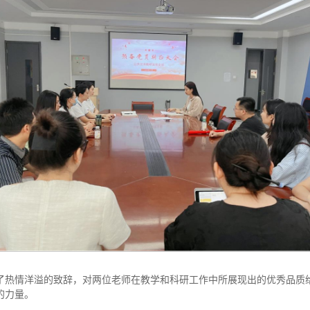
了热情洋溢的致辞，对两位老师在教学和科研工作中所展现出的优秀品质
的力量。