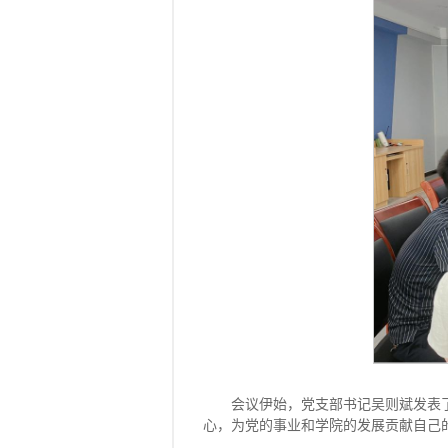
会议伊始，党支部书记吴则斌发表
心，为党的事业和学院的发展贡献自己