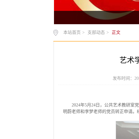
本站首页
>
支部动态
>
正文
艺术
发布时间：202
2024年5月24日，公共艺术教
明蔚老师和李梦老师的党员转正申请。