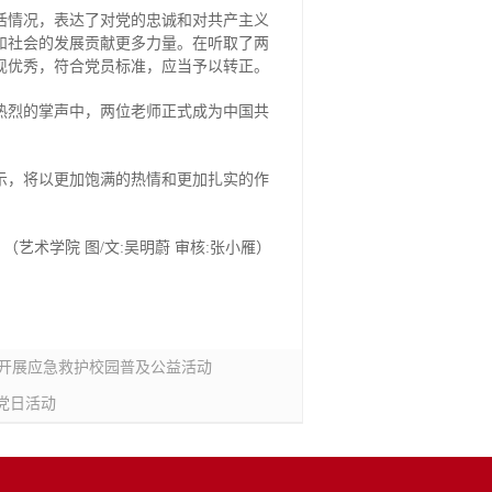
活情况，表达了对党的忠诚和对共产主义
和社会的发展贡献更多力量。在听取了两
现优秀，符合党员标准，应当予以转正。
热烈的掌声中，两位老师正式成为中国共
示，将以更加饱满的热情和更加扎实的作
（艺术学院 图/文:吴明蔚 审核:张小雁）
开展应急救护校园普及公益活动
党日活动