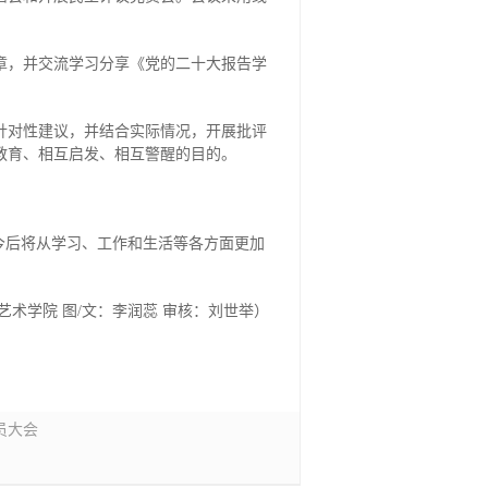
章，并交流学习分享《党的二十大报告学
针对性建议，并结合实际情况，开展批评
教育、相互启发、相互警醒的目的。
今后将从学习、工作和生活等各方面更加
艺术学院 图/文：李润蕊 审核：刘世举）
员大会