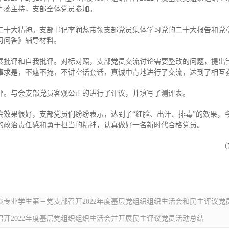
润蕊主持，支部全体党员参加。
二十大精神。支部书记李润蕊带领支部党员集体学习党的二十大报告和党
习问答》辅导材料。
展批评和自我批评。对标对照，支部党员交流讨论需要整改的问题，提出
事求是，不遮不掩，不讲空话套话，真诚中肯地进行了交流，达到了相互
评。与会支部党员客观公正的进行了评议，并填写了测评表。
会效果很好，支部党员们纷纷表示，达到了“红脸、出汗、排毒”的效果，
的政治责任感和勇于担当的精神，认真做好一名新时代合格党员。
（
专业学生第三党支部召开2022年度基层党组织组织生活会和民主评议党
开2022年度基层党组织组织生活会并开展民主评议党员活动总结