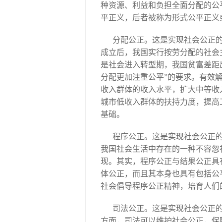
种资源、利益和负担全面分配的公
平正义，后者被称为形式公平正义
分配公正。这是实现社会公正
成立后，我国实行按劳分配的社会
是社会进入转型期，我国贫富差距
分配更加注重公平”的要求。有效
收入群体的收入水平，扩大中等收
城市低收入群体的扶持力度，提高
基础。
程序公正。这是实现社会公正
我国社会生活中存在的一种不容忽
现。其实，程序公正与结果公正具
体公正，而且其本身也具有包括公
社会倡导程序公正精神，培育人们
司法公正。这是实现社会公正
方面，司法可以维护社会公正，保