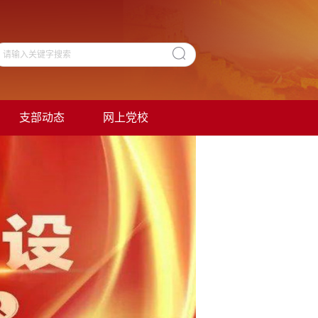
支部动态
网上党校