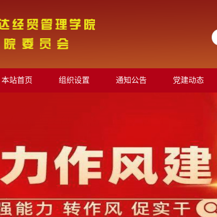
本站首页
组织设置
通知公告
党建动态