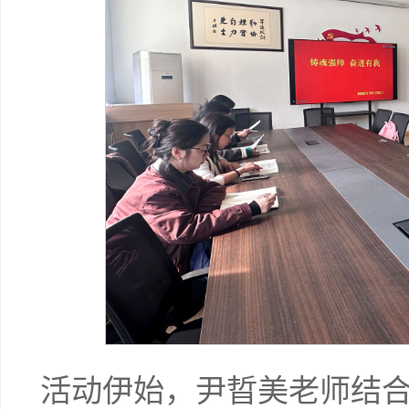
活动伊始，尹晢美老师结