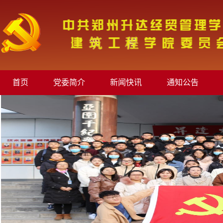
首页
党委简介
新闻快讯
通知公告