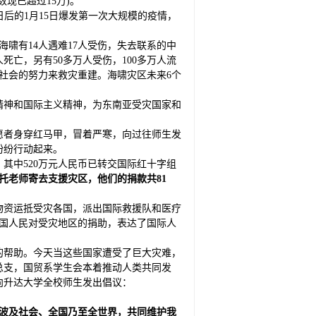
数现已超过15万)。
日后的1月15日爆发第一次大规模的疫情，
海啸有14人遇难17人受伤，失去联系的中
死亡，另有50多万人受伤，100多万人流
社会的努力来救灾重建。海啸灾区未来6个
精神和国际主义精神，为东南亚受灾国家和
愿者身穿红马甲，冒着严寒，向过往师生发
纷纷行动起来。
其中520万元人民币已转交国际红十字组
托老师寄去支援灾区，他们的捐款共
81
物资运抵受灾各国，派出国际救援队和医疗
国人民对受灾地区的捐助，表达了国际人
的帮助。今天当这些国家遭受了巨大灾难，
总支，国贸系学生会本着推动人类共同发
向升达大学全校师生发出倡议：
波及社会、全国乃至全世界，共同维护我