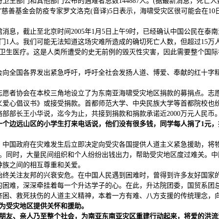
国政府卫生部门和其他部门公布的遇难者总数144887人。(据最新消息，死亡人
”慈善基金会防疫专家罗文洛克(音译)5日表示，海啸受灾区很可能会在10
消息，截止至北京时间2005年1月5日上午9时，已经确认中国公民在泰南
澳门1人。我们可能无法知道这场灾难所造成的确切死亡人数，但超过15万人
和卫生医疗。这是人类所遭受的史无前例的毁灭性灾害，因此需要整个国际
会向全国各界发出紧急呼吁，呼吁全社会发扬人道、博爱、奉献的红十字
志愿者协会在本校三角地设立了为东南亚海啸受灾地区捐款的募捐点。志
义爱心倡议书》或接受捐款。首都师范大学、中央民族大学等首都院校也
部部长王小华说，迄今为止，共接到捐款和捐款承诺近2000万元人民币。
一个边远山区的小学生打来电话说，他们没有很多钱，同学每人捐了
1
元，
，中国政府在灾难发生后立即决定向受灾各国提供人道主义紧急援助，将
助。同时，大量民间组织和个人纷纷出钱出力，帮助受灾地区度过难关。中
种族之间的相互尊重和关爱。
始终关注友邦的兴衰安危。在中国人民遇到困难时，曾得到许多友好国家
的困难，深深牵挂着每一个升达学子的心。在此，升达院团委，国贸系团
济困、救死扶伤的人道主义精神，本着一方有难、八方支援的传统理念，
为受灾地区提供关怀和援助。
朋友、亲人乃至整个社会，为南亚东南亚灾区重建行动起来，将爱的洪流