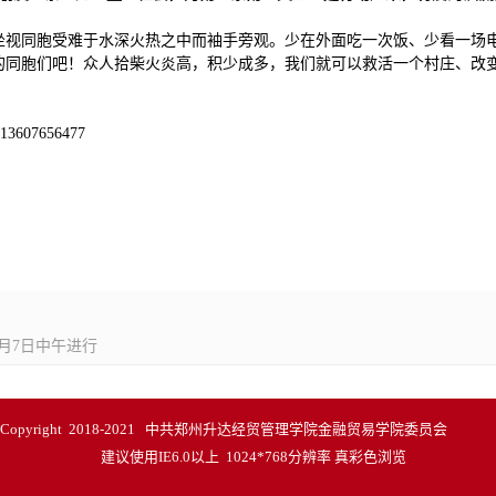
坐视同胞受难于水深火热之中而袖手旁观。少在外面吃一次饭、少看一场
的同胞们吧！众人拾柴火炎高，积少成多，我们就可以救活一个村庄、改
07656477
1月7日中午进行
Copyright 2018-2021 中共郑州升达经贸管理学院金融贸易学院委员会
建议使用IE6.0以上 1024*768分辨率 真彩色浏览