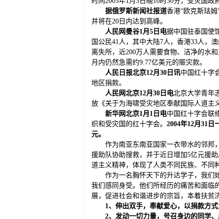
时间2005年1月3日晚10时30分，受灾
据俄罗斯新闻社报道
香港“欧克斯珐姆
并将在20日内达到高峰。
人民网曼谷
1
月
5
日电
据中国驻泰国使馆
国公民41人，其中大陆7人，香港33人，
离失所，近200万人需要食物、洁净的水
月内仍然急需约9.77亿美元的赈灾款。
人民日报北京12月30日讯
中国红十字
地区捐款。
人民网北京12月30日电
北京大学青年
放《关于为海啸受灾地区奉献国际人道主
新华网北京
1
月
1
日电
中国红十字会联络
织和受灾国的红十字会。
2004
年
12
月
31
日
元。
作为南亚东南亚国家一衣带水的邻邦
援助队协助搜救，并于近日增加5亿元援
道主义精神，体现了人类不同民族、不同
作为一名胸怀天下的升达学子，我们
我们感同身受。他们所经历的痛苦和面临
展，促进社会和谐进步的宗旨，本着扶贫
1
、伸出双手，奉献爱心，以捐款方式
2
、发动一切力量，号召身边的同学、