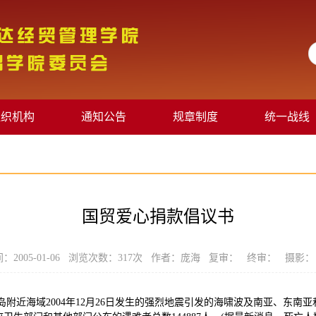
组织机构
通知公告
规章制度
统一战线
国贸爱心捐款倡议书
：2005-01-06 浏览次数：
317
次 作者：庞海 复审： 终审： 摄影：
岛附近海域2004年12月26日发生的强烈地震引发的海啸波及南亚、东南