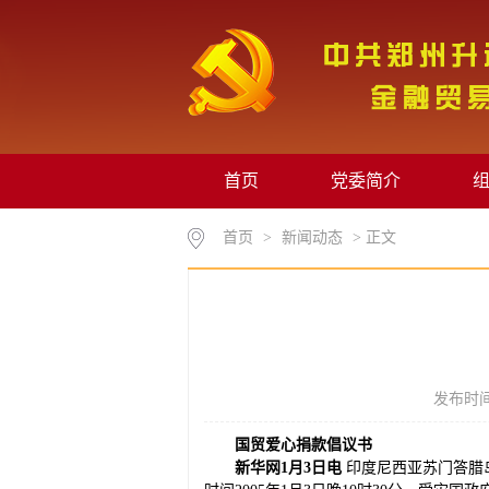
首页
党委简介
首页
>
新闻动态
> 正文
发布时间
国贸爱心捐款倡议书
新华网
1
月
3
日电
印度尼西亚苏门答腊