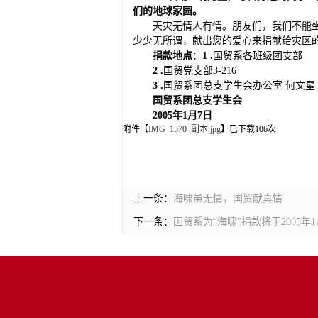
们的地球家园。
天灾无情人有情。朋友们，我们不能
少少无所谓，献出您的爱心来捐献给灾区
捐款地点
：
1 .
国贸系各班级团支部
2 .
国贸党支部3-216
3 .
国贸系团总支学生会办公室 何文星 136
国贸系团总支学生会
2005年1月7日
附件【
IMG_1570_副本.jpg
】已下载
106
次
上一条：
海啸虽无情，国贸献真情
下一条：
国贸系为“海啸”捐款将于2005年