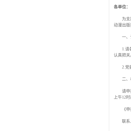
各单位：
为支
动漫出版
一、
1.
认真把关
2.
二、
请申
上午12
《申报
联系