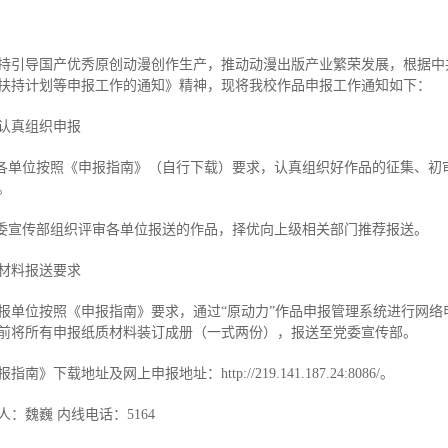
持引导国产优秀原创动漫创作生产，推动动漫出版产业繁荣发展，根据中共河
扶持计划等申报工作的通知》精神，现将我校作品申报工作通知如下：
认真组织申报
请各单位按照《申报指南》（自行下载）要求，认真组织好作品的征集、
。
党委宣传部组织评审各单位报送的作品，择优向上级相关部门推荐报送。
材料报送要求
报单位按照《申报指南》要求，通过“原动力”作品申报管理系统进行网络申报
时前将所有申报纸质材料装订成册（一式两份），报送至党委宣传部。
指南》下载地址及网上申报地址：http://219.141.187.24:8086/。
人：魏巍 内线电话：5164