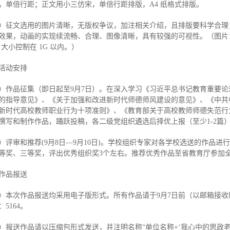
，单倍行距；正文用小三仿宋，单倍行距排版，A4 纸格式排版。
）征文选用的图片清晰，无版权争议，加注相关介绍，且排版要科学合理
效果，动画的实现续流畅、合理、图像清晰，具有较强的可视性。（图片：jp
P，大小控制在 1G 以内。）
活动安排
）作品征集（即日起至9月7日）。在深入学习《习近平总书记教育重要
的指导意见》、《关于加强和改进新时代师德师风建设的意见》、《中共
新时代高校教师职业行为十项准则》、《教育部关于高校教师师德失范行
撰写和制作作品，踊跃投稿，各二级党组织遴选后择优上报（至少1-2篇
）评审和推荐(9月8日—9月10日)。学校组织专家对各学校选送的作品进行
等奖、三等奖，评出优秀组织奖3个左右。推荐优秀作品至省教育厅参加
作品报送
）本次作品报送均采用电子版形式。所有作品请于9月7日前（以邮箱接收时间为准
5164。
）报送作品请以压缩包形式发送，并注明名称“单位名称+‘我心中的思政老