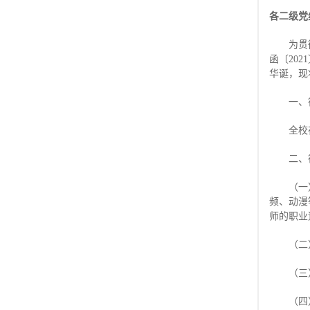
各二级党
为贯
函〔20
华诞，现
一、
全校
二、
（一
频、动漫
师的职业
（二
（三
（四