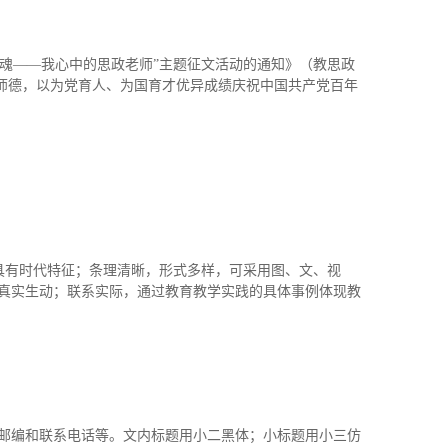
师魂——我心中的思政老师”主题征文活动的通知》（教思政
高尚师德，以为党育人、为国育才优异成绩庆祝中国共产党百年
，具有时代特征；条理清晰，形式多样，可采用图、文、视
真实生动；联系实际，通过教育教学实践的具体事例体现教
邮编和联系电话等。文内标题用小二黑体；小标题用小三仿