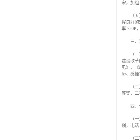
宋，加粗
（五
挥良好的
率 720
三、
（一
建设改革
见》、《
历、感悟
（二
等奖、二
四、
（一
巍，电话：
（二