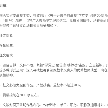
组织：
彻落实省委高校工委、省教育厅《关于开展全省高校“学党史·强信念·铸
21〕448 号）精神，引导广大教师坚定理想信念、厚植爱国情怀、涵养
将我校主题征文活动相关事项通知如下。
征文对象
在校师生。
征文要求
）题目自拟，文体不限，紧扣“学党史·强信念·铸师魂”主题，立意新颖
等多种形式呈现；深入寻找挖掘身边既教书又育人的优秀教师典型，内容
道德精神。
）征文必须为原创作品，严禁抄袭。重复率不超过20%。
）篇幅控制在3000 字左右。
）文稿封面页注明作品名称、作者姓名、单位、职务、职称及通讯地址、