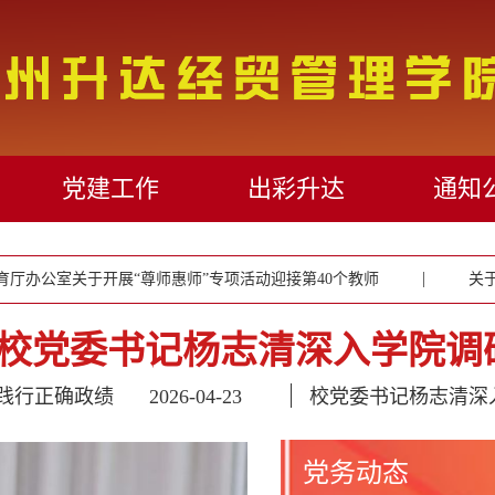
党建工作
出彩升达
通知
办公室关于开展“尊师惠师”专项活动迎接第40个教师
关于组
校党委书记杨志清深入学院调
践行正确政绩
2026-04-23
校党委书记杨志清深
办...
党务动态