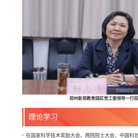
郑州新郑教育园区党工委领导一行
理论学习
在国家科学技术奖励大会、两院院士大会、中国科协第