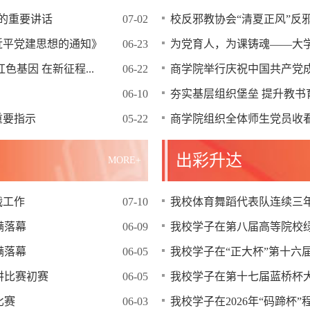
上的重要讲话
07-02
校反邪教协会“清夏正风”反
近平党建思想的通知》
06-23
为党育人，为课铸魂——大学
基因 在新征程...
06-22
商学院举行庆祝中国共产党成
06-10
夯实基层组织堡垒 提升教书
重要指示
05-22
商学院组织全体师生党员收看
出彩升达
MORE+
战工作
07-10
我校体育舞蹈代表队连续三年
满落幕
06-09
我校学子在第八届高等院校
满落幕
06-05
我校学子在“正大杯”第十六届
讲比赛初赛
06-05
我校学子在第十七届蓝桥杯
比赛
06-03
我校学子在2026年“码蹄杯