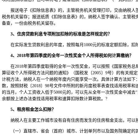
报送电子《扣除信息表》的，主管税务机关受理打印，交由纳税人
税务机关留存；报送纸质《扣除信息表》的，纳税人签字确认、主管税
备查，一份由税务机关留存。
3
、住房贷款利息专项附加扣除的标准是怎样规定的？
在实际发生贷款利息的年度，按照每月1000元的标准定额扣除，扣除
4
、2018年第四季度的全年一次性奖金个人所得税如何计算缴纳？
在2018年第四季度取得的全年一次性奖金，可以按照《国家税务
算征收个人所得税方法问题的通知》（国税发〔2005〕9号）的有关规
计税方法，纳税人在一个纳税年度内只能享受一次。具体计算方法如下：
数，按照财税〔2018〕98号文件中所附的新月度税率表查找适用税率
的当月，个人工资收入低于5000元的，可以先从全年一次性奖金中减去“
余额按上述办法查找适用税率和速算扣除数计算税款。?
5
、租房租金怎么扣除？
纳税人在主要工作城市没有自有住房而发生的住房租金支出，可以
（一）直辖市、省会（首府）城市、计划单列市以及国务院确定的其