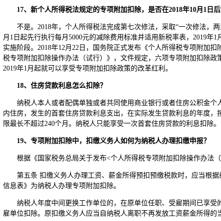
17
、新个人所得税法规定的专项附加扣除，是否在2018年10月1日
不是。2018年，个人所得税法完成第七次修法，采取“一次修法，两步
月1日起先行执行每月5000元的减除费用标准并适用新税率表，2019年
实施阶段。2018年12月22日，国务院正式发布《个人所得税专项附加
税专项附加扣除操作办法（试行）》，文件规定，六项专项附加扣除政策自2
2019年1月起就可以享受专项附加扣除政策的改革红利。
18
、住房贷款利息怎么扣除？
纳税人本人或者配偶单独或者共同使用商业银行或者住房公积金个
内住房，发生的首套住房贷款利息支出，在实际发生贷款利息的年度，按
限最长不超过240个月。纳税人只能享受一次首套住房贷款的利息扣除。
19
、专项附加扣除中，扣缴义务人如何为纳税人办理扣缴申报？
根据《国家税务总局关于发布<个人所得税专项附加扣除操作办法（试行
第五条 扣缴义务人办理工资、薪金所得预扣预缴税款时，应当根据
信息表》为纳税人办理专项附加扣除。
纳税人年度中间更换工作单位的，在原单位任职、受雇期间已享受
雇单位扣除。原扣缴义务人应当自纳税人离职不再发放工资薪金所得的