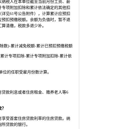
以纳税人在本单位截至当前月份工资、薪
计专项附加扣除和累计依法确定的其他扣
详见61号公告附件），计算累计应预扣
应预扣预缴税额。余额为负值时，暂不退
汇算清缴，税款多退少补。
除数)-累计减免税额-累计已预扣预缴税额
-累计专项扣除-累计专项附加扣除-累计依
本单位的任职受雇月份数计算。
房贷款利息或者住房租金、赡养老人等6
款？
房享受首套住房贷款利率的住房贷款。纳
询所贷款的银行。