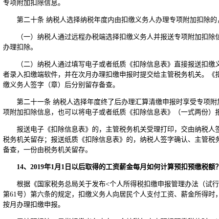
专项附加扣除信息。
第二十条 纳税人选择纳税年度内由扣缴义务人办理专项附加扣除的
（一）纳税人通过远程办税端选择扣缴义务人并报送专项附加扣除
办理扣除。
（二）纳税人通过填写电子或者纸质《扣除信息表》直接报送扣缴
者录入扣缴端软件，并在次月办理扣缴申报时提交给主管税务机关。《
缴义务人签字（章）后分别留存备查。
第二十一条 纳税人选择年度终了后办理汇算清缴申报时享受专项附
项附加扣除信息，也可以将电子或者纸质《扣除信息表》（一式两份）
报送电子《扣除信息表》的，主管税务机关受理打印，交由纳税人
税务机关留存；报送纸质《扣除信息表》的，纳税人签字确认、主管税
备查，一份由税务机关留存。
14
、2019年1月1日以后取得的工资薪金每月如何计算预扣预缴税
根据《国家税务总局关于发布<个人所得税扣缴申报管理办法（试行）
第61号）第六条的规定，扣缴义务人向居民个人支付工资、薪金所得时
按月办理扣缴申报。