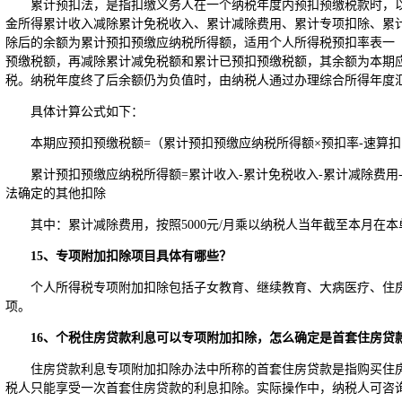
累计预扣法，是指扣缴义务人在一个纳税年度内预扣预缴税款时，
金所得累计收入减除累计免税收入、累计减除费用、累计专项扣除、累
除后的余额为累计预扣预缴应纳税所得额，适用个人所得税预扣率表一（
预缴税额，再减除累计减免税额和累计已预扣预缴税额，其余额为本期
税。纳税年度终了后余额仍为负值时，由纳税人通过办理综合所得年度
具体计算公式如下：
本期应预扣预缴税额=（累计预扣预缴应纳税所得额×预扣率-速算扣
累计预扣预缴应纳税所得额=累计收入-累计免税收入-累计减除费用
法确定的其他扣除
其中：累计减除费用，按照5000元/月乘以纳税人当年截至本月在
15
、专项附加扣除项目具体有哪些？
个人所得税专项附加扣除包括子女教育、继续教育、大病医疗、住
项。
16
、个税住房贷款利息可以专项附加扣除，怎么确定是首套住房贷
住房贷款利息专项附加扣除办法中所称的首套住房贷款是指购买住
税人只能享受一次首套住房贷款的利息扣除。实际操作中，纳税人可咨