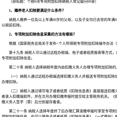
（原标题：个税6项专项附加扣除纳税人常见疑问60答）
1
、赡养老人扣除要满足什么条件？
纳税人赡养一位及以上年满60岁的父母，以及子女均已去世的年满
以税前扣除。
2
、专项附加扣除信息采集的方法有哪些？
根据《国家税务总局关于发布<个人所得税专项附加扣除操作办法（试行
第十九条 纳税人可以通过远程办税端、电子或者纸质报表等方式，
专项附加扣除信息。
第二十条 纳税人选择纳税年度内由扣缴义务人办理专项附加扣除的
（一）纳税人通过远程办税端选择扣缴义务人并报送专项附加扣除
办理扣除。
（二）纳税人通过填写电子或者纸质《扣除信息表》直接报送扣缴
者录入扣缴端软件，并在次月办理扣缴申报时提交给主管税务机关。《
缴义务人签字（章）后分别留存备查。
第二十一条 纳税人选择年度终了后办理汇算清缴申报时享受专项附
项附加扣除信息，也可以将电子或者纸质《扣除信息表》（一式两份）