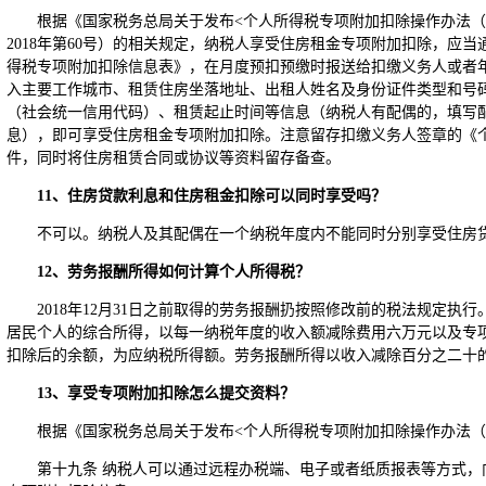
根据《国家税务总局关于发布<个人所得税专项附加扣除操作办法（
2018年第60号）的相关规定，纳税人享受住房租金专项附加扣除，应
得税专项附加扣除信息表》，在月度预扣预缴时报送给扣缴义务人或者
入主要工作城市、租赁住房坐落地址、出租人姓名及身份证件类型和号
（社会统一信用代码）、租赁起止时间等信息（纳税人有配偶的，填写
息），即可享受住房租金专项附加扣除。注意留存扣缴义务人签章的《
件，同时将住房租赁合同或协议等资料留存备查。
11
、住房贷款利息和住房租金扣除可以同时享受吗？
不可以。纳税人及其配偶在一个纳税年度内不能同时分别享受住房
12
、劳务报酬所得如何计算个人所得税？
2018年12月31日之前取得的劳务报酬扔按照修改前的税法规定执行
居民个人的综合所得，以每一纳税年度的收入额减除费用六万元以及专
扣除后的余额，为应纳税所得额。劳务报酬所得以收入减除百分之二十
13
、享受专项附加扣除怎么提交资料？
根据《国家税务总局关于发布<个人所得税专项附加扣除操作办法（试行
第十九条 纳税人可以通过远程办税端、电子或者纸质报表等方式，