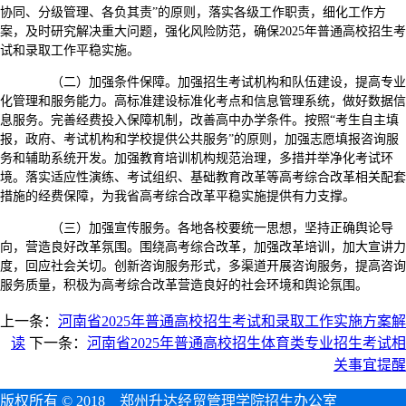
协同、分级管理、各负其责”的原则，落实各级工作职责，细化工作方
案，及时研究解决重大问题，强化风险防范，确保2025年普通高校招生考
试和录取工作平稳实施。
（二）加强条件保障。加强招生考试机构和队伍建设，提高专业
化管理和服务能力。高标准建设标准化考点和信息管理系统，做好数据信
息服务。完善经费投入保障机制，改善高中办学条件。按照“考生自主填
报，政府、考试机构和学校提供公共服务”的原则，加强志愿填报咨询服
务和辅助系统开发。加强教育培训机构规范治理，多措并举净化考试环
境。落实适应性演练、考试组织、基础教育改革等高考综合改革相关配套
措施的经费保障，为我省高考综合改革平稳实施提供有力支撑。
（三）加强宣传服务。各地各校要统一思想，坚持正确舆论导
向，营造良好改革氛围。围绕高考综合改革，加强改革培训，加大宣讲力
度，回应社会关切。创新咨询服务形式，多渠道开展咨询服务，提高咨询
服务质量，积极为高考综合改革营造良好的社会环境和舆论氛围。
上一条：
河南省2025年普通高校招生考试和录取工作实施方案解
读
下一条：
河南省2025年普通高校招生体育类专业招生考试相
关事宜提醒
版权所有 © 2018 郑州升达经贸管理学院招生办公室