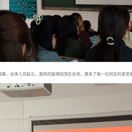
帷幕，全体人员起立，激昂的旋律回荡在会场，激发了每一位同志的爱党