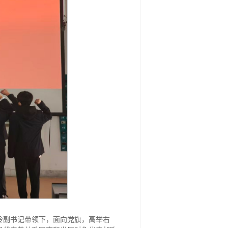
玲副书记带领下，面向党旗，高举右