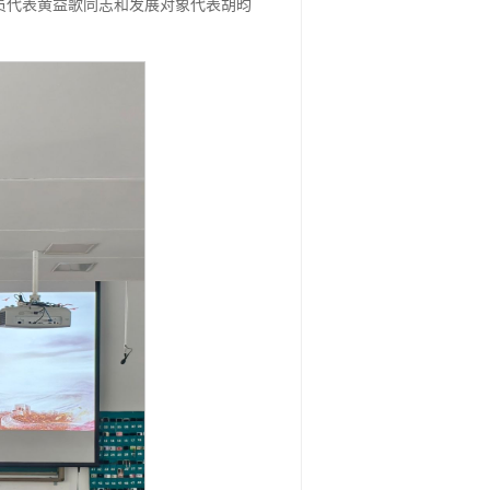
员代表黄益歌同志和发展对象代表胡昀