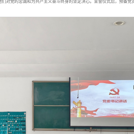
他们对党的忠诚和为共产主义奋斗终身的坚定决心。宣誓仪式后，预备党