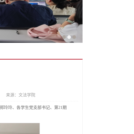
： 来源：文法学院
记郑玲玲、各学生党支部书记、第21期