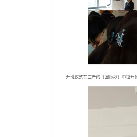
开班仪式在庄严的《国际歌》中拉开