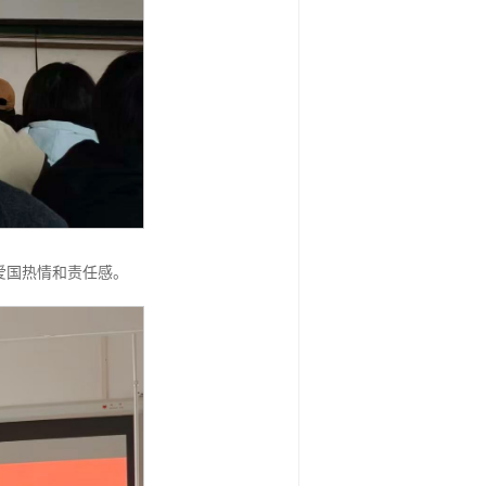
爱国热情和责任感。