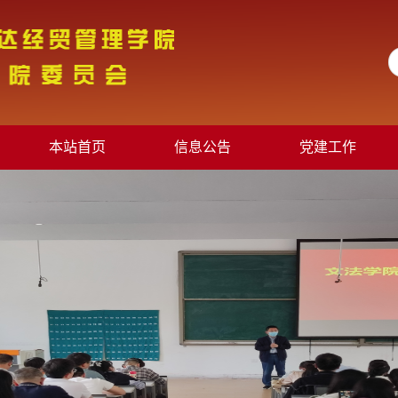
本站首页
信息公告
党建工作