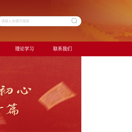
理论学习
联系我们