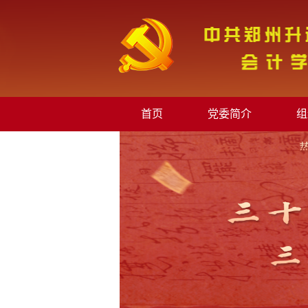
首页
党委简介
组