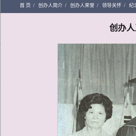
/
/
/
/
首 页
创办人简介
创办人荣誉
领导关怀
纪
创办人