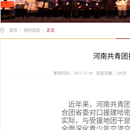
首页
>
团内动态
>
正文
河南共青团
发布时间：2017-12-10 浏览次数：
328
次
近年来
，河南共青
合
团省委
对口援建哈
实际，与受援地团干
全面深化青少年交流