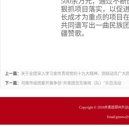
500余万元，通过不
狠抓项目落实，以促
长成才为重点的项目
共同谱写出一曲民族
疆赞歌。
上一篇：
关于全团深入学习宣传贯彻党的十九大精神，团结动员广大
下一篇：
河南市级团委开展争创“共青团员先锋岗（队）”示范活动
Copyright © 2010共青团郑州
Email:gmxtw@s