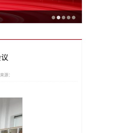
会议
 来源：