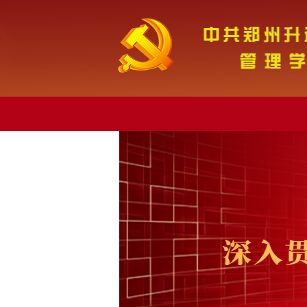
委欢迎您!