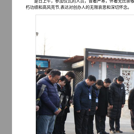
是日上午，参加仪式的人员，冒着严寒，怀着无比崇
朽功绩和高风亮节,表达对创办人的无限哀思和深切怀念。