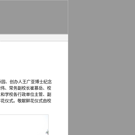
寿园、创办人王广亚博士纪念
德伟、常务副校长崔慕岳、校
生和学校各行政单位主管、副
鲜花仪式。敬献鲜花仪式由校