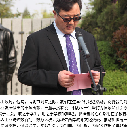
博士致词。他说，清明节到来之际，我们在这里举行纪念活动，寄托我们
事业发展做出的卓越贡献。王董事接着说，创办人一生坚持为国家和社会
馈于社会，取之于学生，用之于学校”的理念，把全部的心血都用在了教
岸人士互访达数百批、数万人次，为增进两岸教育文化交流、推动祖国统
，情系桑梓，倾资兴学，奉献社会，为祖国、为民族、为家乡作出了卓越