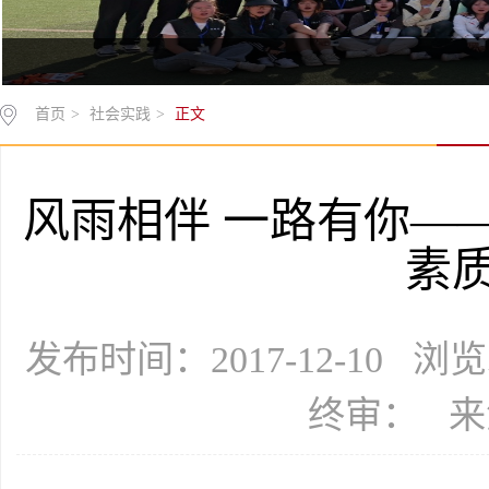
首页
>
社会实践
>
正文
风雨相伴 一路有你—
素
发布时间：2017-12-10 浏
终审： 